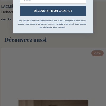
LACMÉ
DÉCOUVRIR MON CADEAU !
Isolateur Ivabloc Lacmé
17,15 €
dès
Les gagnants seront tirés aléatoirement au sort suite à l’inscription. En cliquant ci-
dessus, vous acceptez de recevoir nos communications par e-mail. Vous pourrez
vous désinscrire à tout moment.
Découvrez aussi 🌻
-35%