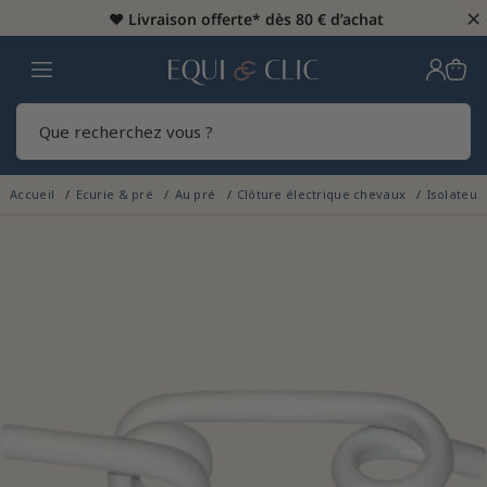
×
♥️
Livraison offerte* dès 80 € d’achat
Home
Rech
Accueil
Ecurie & pré
Au pré
Clôture électrique chevaux
Isolateur