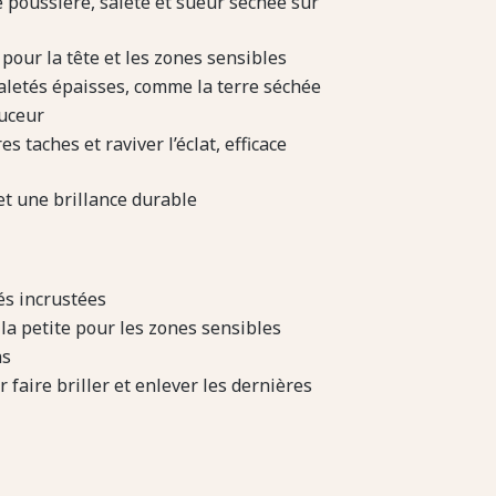
e poussière, saleté et sueur séchée sur
 pour la tête et les zones sensibles
aletés épaisses, comme la terre séchée
ouceur
s taches et raviver l’éclat, efficace
 et une brillance durable
és incrustées
la petite pour les zones sensibles
ns
r faire briller et enlever les dernières