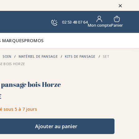
×
02 53 48 07 64
Panier
Mon compte
 MARQUES
PROMOS
SOIN
MATÉRIEL DE PANSAGE
KITS DE PANSAGE
SET
E BOIS HORZE
e pansage bois Horze
€
é sous 5 à 7 jours
Ajouter au panier