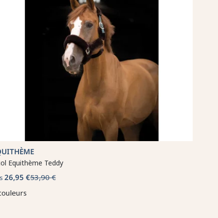
QUITHÈME
col Equithème Teddy
26,95 €
53,90 €
s
couleurs