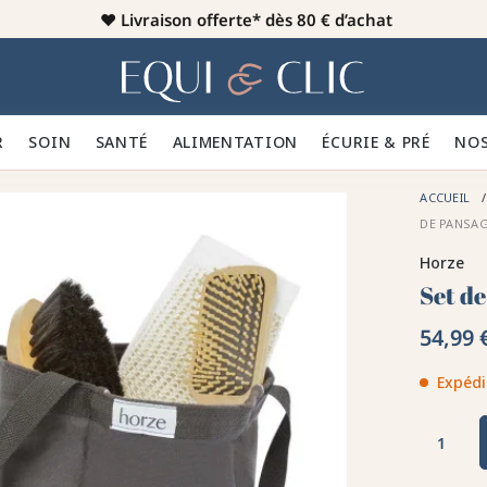
♥️
Livraison offerte* dès 80 € d’achat
er
Home
R 👕
SOIN 🪮
SANTÉ ✨
ALIMENTATION 🥕
ÉCURIE & PRÉ 🍃
NOS
ACCUEIL
DE PANSAG
Horze
Set d
54,99 
Expédi