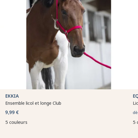
EKKIA
E
Ensemble licol et longe Club
Li
9,99 €
dè
5 couleurs
5 