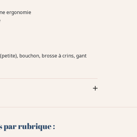
nne ergonomie
e
(petite), bouchon, brosse à crins, gant
s par rubrique :