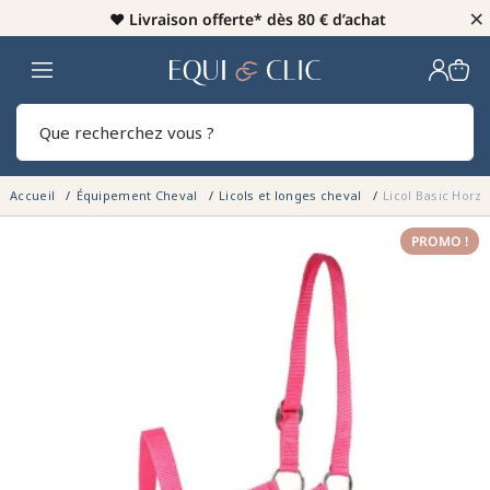
×
♥️
Livraison offerte* dès 80 € d’achat
Home
Rech
Accueil
Équipement Cheval
Licols et longes cheval
Licol Basic Horze
PROMO !