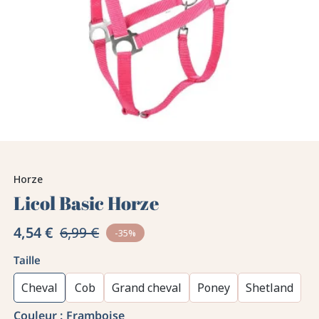
Horze
Licol Basic Horze
4,54 €
6,99 €
-35%
Taille
Cheval
Cob
Grand cheval
Poney
Shetland
Couleur :
Framboise