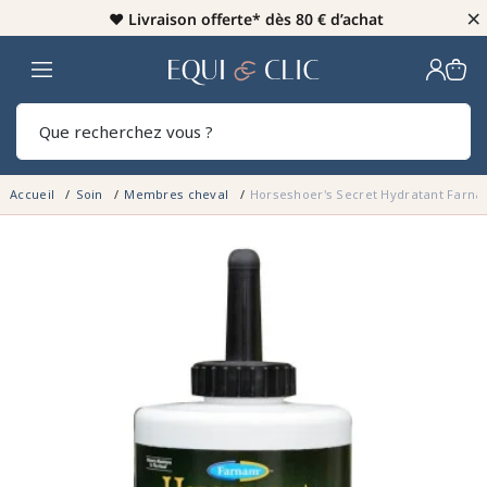
×
♥️
Livraison offerte* dès 80 € d’achat
Home
Rech
Accueil
Soin
Membres cheval
Horseshoer's Secret Hydratant Farn