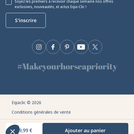
Soyez les premiers à recevoir chaque semaine nos offres
exclusives, nouveautés, et actus Equi-Clic !
S'inscrire
Instagram
Facebook
Pinterest
YouTube
Twitter
#Makeyourhorseapriority
🫶
cookies
kies pour garantir son bon fonctionnement,
s techniques, diffuser et mesurer des
Equiclic © 2026
ur obtenir davantage d'informations et/ou
ces, cliquez sur le bouton sur « Paramétrer
Conditions générales de vente
Politique de confidentialité
nts certifiés par
29,99 €
Ajouter au panier
Gestion des cookies