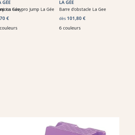
A GÉE
LA GÉE
ump La Gée
anions Easypro Jump La Gée
Barre d'obstacle La Gee
,70 €
101,80 €
dès
 couleurs
6 couleurs