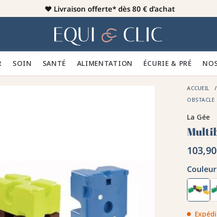
♥️
Livraison offerte* dès 80 € d’achat
er
Home
R 👕
SOIN 🪮
SANTÉ ✨
ALIMENTATION 🥕
ÉCURIE & PRÉ 🍃
NOS
ACCUEIL
OBSTACLE
La Gée
Multi
103,90
Couleur 
Expédi