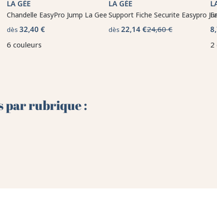
LA GÉE
LA GÉE
L
Chandelle EasyPro Jump La Gee
Support Fiche Securite Easypro J
F
32,40 €
22,14 €
24,60 €
8
dès
dès
6 couleurs
2
s par rubrique :