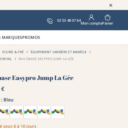
×
02 53 48 07 64
Panier
Mon compte
 MARQUES
PROMOS
ECURIE & PRÉ
ÉQUIPEMENT CARRIÈRE ET MANÈGE
 CHEVAL
MULTIBASE EASYPRO JUMP LA GÉE
base Easypro Jump La Gée
 €
:
Bleu
é sous 8 à 10 jours