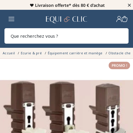
×
♥️
Livraison offerte* dès 80 € d’achat
Home
Rech
Accueil
Ecurie & pré
Équipement carrière et manège
Obstacle che
PROMO !