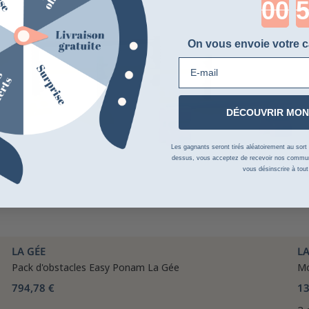
On vous envoie votre c
E-mail
DÉCOUVRIR MON
Les gagnants seront tirés aléatoirement au sort su
dessus, vous acceptez de recevoir nos communi
vous désinscrire à tou
LA GÉE
LA
Pack d'obstacles Easy Ponam La Gée
Mo
794,78 €
13