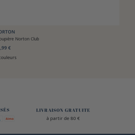
ORTON
oupière Norton Club
,99 €
couleurs
🐎
ISÉS
LIVRAISON GRATUITE
à partir de 80 €