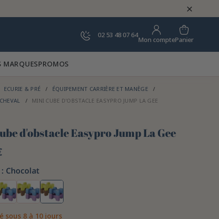
×
02 53 48 07 64
Panier
Mon compte
 MARQUES
PROMOS
ECURIE & PRÉ
ÉQUIPEMENT CARRIÈRE ET MANÈGE
 CHEVAL
MINI CUBE D'OBSTACLE EASYPRO JUMP LA GEE
cube d'obstacle Easypro Jump La Gee
€
:
Chocolat
é sous 8 à 10 jours