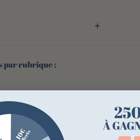
s par rubrique :
25
À GAGN
Cou