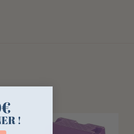
0€
ER !
ntdown ends in: