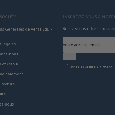
SOCIÉTÉ
INSCRIVEZ-VOUS À NOTR
Recevez nos offres spécial
ns Générales de Vente Equi-
s légales
mes-nous ?
S'abonner
n et retour
Soyez les premiers à recevoir 
de paiement
c recrute
site
ez-nous