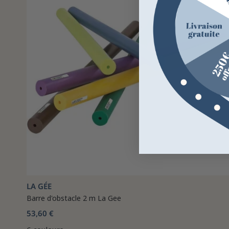
LA GÉE
Barre d'obstacle 2 m La Gee
53,60 €