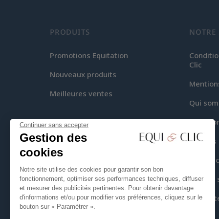
PRODUITS
NOTRE 
Promotions Equitation
Conditio
Clic
Nouveaux produits
Mention
Meilleures ventes
Qui som
Livraiso
Continuer sans accepter
Gestion des
Moyens 
cookies
Equi-Cli
Notre site utilise des cookies pour garantir son bon
Plan du 
fonctionnement, optimiser ses performances techniques, diffuser
et mesurer des publicités pertinentes. Pour obtenir davantage
Contact
d'informations et/ou pour modifier vos préférences, cliquez sur le
bouton sur « Paramétrer ».