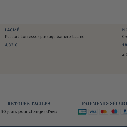
LACMÉ
N
Ressort Lonressor passage barrière Lacmé
Cr
4,33 €
18
2 
🔒
🙌
PAIEMENTS SÉCUR
RETOURS FACILES
30 jours pour changer d’avis