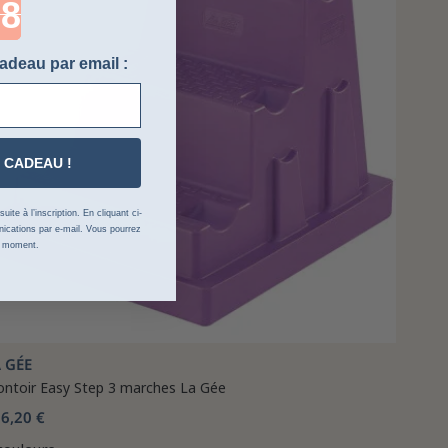
adeau par email :
 CADEAU !
ite à l’inscription. En cliquant ci-
cations par e-mail. Vous pourrez
t moment.
 GÉE
ntoir Easy Step 3 marches La Gée
6,20 €