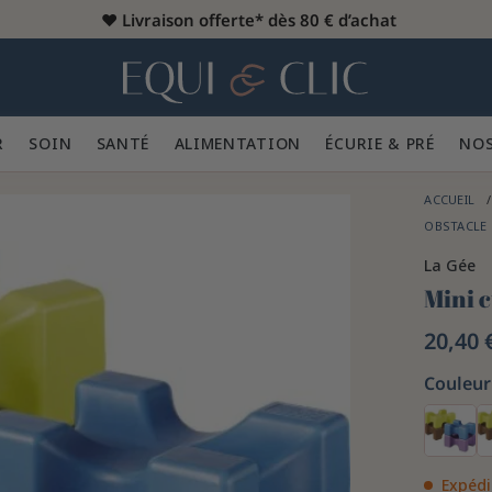
♥️
Livraison offerte* dès 80 € d’achat
er
Home
R 👕
SOIN 🪮
SANTÉ ✨
ALIMENTATION 🥕
ÉCURIE & PRÉ 🍃
NOS
ACCUEIL
OBSTACLE
La Gée
Mini 
20,40 
Couleur 
Expédi