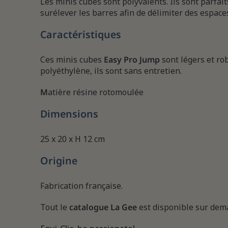
Les minis cubes sont polyvalents. Ils sont parfait
surélever les barres afin de délimiter des espaces
Caractéristiques
Ces minis cubes
Easy Pro Jump
sont légers et ro
polyéthylène, ils sont sans entretien.
M
atière
résine rotomoulée
Dimensions
25 x 20 x H 12 cm
Origine
Fabrication française.
Tout le
catalogue La Gee
est disponible sur dem