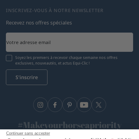
INSCRIVEZ-VOUS À NOTRE NEWSLETTER
Recevez nos offres spéciales
Soyez les premiers à recevoir chaque semaine nos offres
exclusives, nouveautés, et actus Equi-Clic !
S'inscrire
Instagram
Facebook
Pinterest
YouTube
Twitter
#Makeyourhorseapriority
Continuer sans accepter
🫶