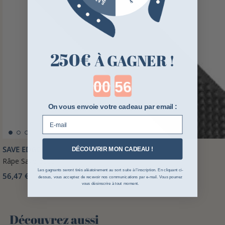
250€
À GAGNER !
Countdown ends in:
On vous envoie votre cadeau par email :
E-mail
SAVE EDGE
DÉCOUVRIR MON CADEAU !
Râpe Save Edge 14"
Les gagnants seront tirés aléatoirement au sort suite à l’inscription. En cliquant ci-
56,47 €
dessus, vous acceptez de recevoir nos communications par e-mail. Vous pourrez
vous désinscrire à tout moment.
Découvrez aussi 🌻