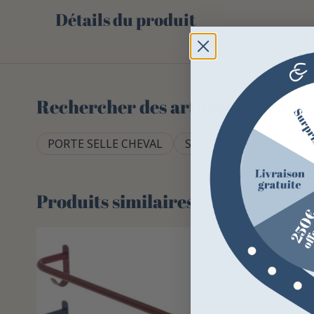
Détails du produit
Rechercher des articles similaire
PORTE SELLE CHEVAL
SELLERIES MOBILES ET
Produits similaires
-15%