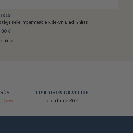
IRES
otège selle imperméable Ride-On Black Shires
,00 €
couleur
🐎
ISÉS
LIVRAISON GRATUITE
à partir de 80 €