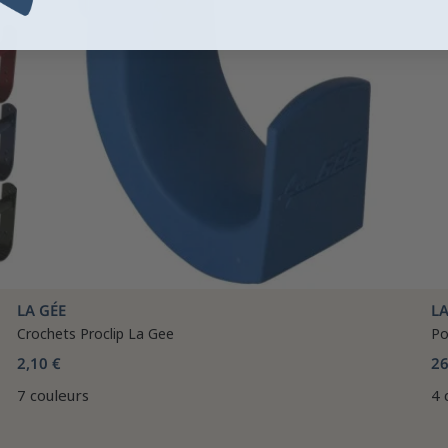
LA GÉE
LA
Crochets Proclip La Gee
Po
2,10 €
26
7 couleurs
4 