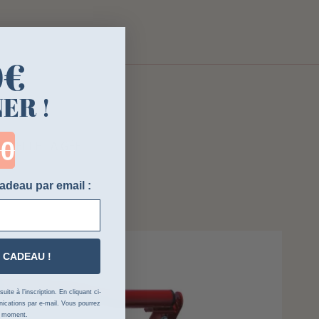
0€
ER !
ntdown ends in:
-SELLE LA GÉE
adeau par email :
 CADEAU !
ite à l’inscription. En cliquant ci-
cations par e-mail. Vous pourrez
t moment.