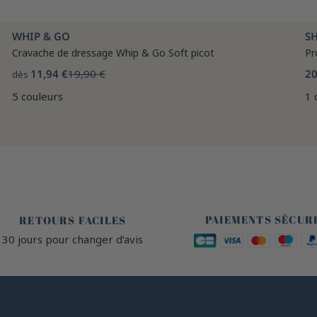
WHIP & GO
SH
Cravache de dressage Whip & Go Soft picot
Pr
11,94 €
19,90 €
20
dès
5 couleurs
1 
🔒
🙌
PAIEMENTS SÉCUR
RETOURS FACILES
30 jours pour changer d’avis