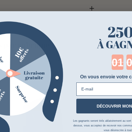
25
À GAGN
s par rubrique :
Cou
 ARMOIRES
SELLERIE - ACCESSOIRES ET IDÉES
PORTE
On vous envoie votre c
E-mail
DÉCOUVRIR MON
Les gagnants seront tirés aléatoirement au sort su
dessus, vous acceptez de recevoir nos communi
vous désinscrire à tou