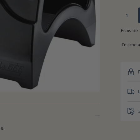
Frais de
En achet
e.