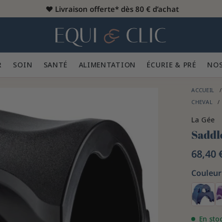
♥️
Livraison offerte* dès 80 € d’achat
er
Home
R 👕
SOIN 🪮
SANTÉ ✨
ALIMENTATION 🥕
ÉCURIE & PRÉ 🍃
NOS
ACCUEIL
CHEVAL
La Gée
Saddle
68,40 
Couleur 
En sto