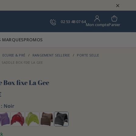
×
02 53 48 07 64
Panier
Mon compte
 MARQUES
PROMOS
ECURIE & PRÉ
RANGEMENT SELLERIE
PORTE SELLE
SADDLE BOX FIXE LA GEE
 Box fixe La Gee
€
:
Noir
ck