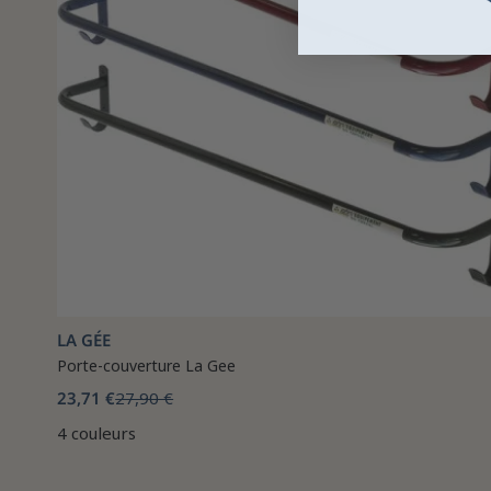
LA GÉE
Porte-couverture La Gee
23,71 €
27,90 €
4 couleurs