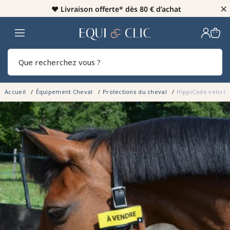
×
♥️
Livraison offerte* dès 80 € d’achat
Home
Rech
Accueil
Équipement Cheval
Protections du cheval
HippiCode velcro