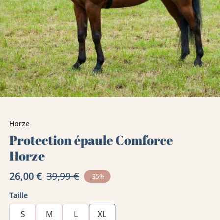
Horze
Protection épaule Comforce
Horze
26,00 €
39,99 €
-35%
Taille
S
M
L
XL