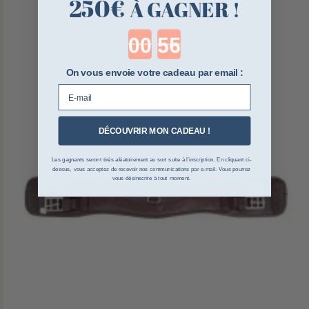
250€
À GAGNER !
Countdown ends in:
On vous envoie votre cadeau par email :
E-mail
DÉCOUVRIR MON CADEAU !
Les gagnants seront tirés aléatoirement au sort suite à l’inscription. En cliquant ci-
dessus, vous acceptez de recevoir nos communications par e-mail. Vous pourrez
vous désinscrire à tout moment.