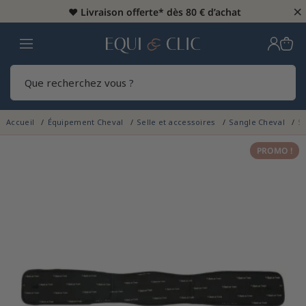
×
♥️
Livraison offerte* dès 80 € d’achat
Home
Rech
Accueil
Équipement Cheval
Selle et accessoires
Sangle Cheval
S
PROMO !