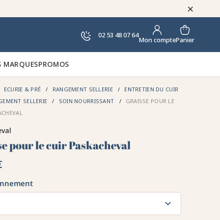
×
02 53 48 07 64
Panier
Mon compte
 MARQUES
PROMOS
ECURIE & PRÉ
RANGEMENT SELLERIE
ENTRETIEN DU CUIR
EMENT SELLERIE
SOIN NOURRISSANT
GRAISSE POUR LE
ACHEVAL
eval
e pour le cuir Paskacheval
€
onnement