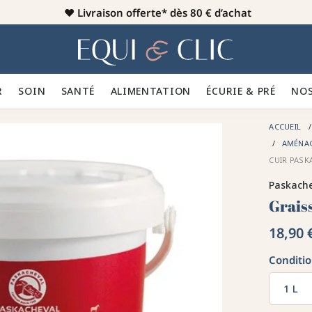
♥️
Livraison offerte* dès 80 € d’achat
er
Home
R 👕
SOIN 🪮
SANTÉ ✨
ALIMENTATION 🥕
ÉCURIE & PRÉ 🍃
NOS
ACCUEIL
AMÉNAG
CUIR PASK
Paskach
Graiss
18,90 
Conditi
1 L