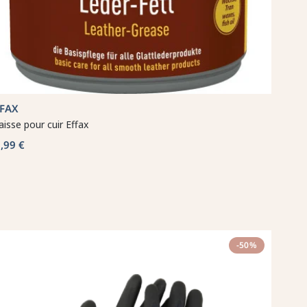
FFAX
aisse pour cuir Effax
,99 €
-50%