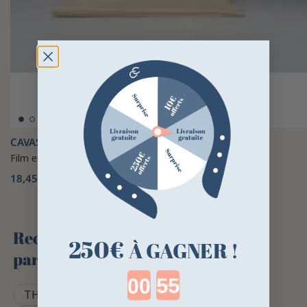
CAVASSO
Film enveloppement Cavasso
18,45 €
Rechercher des articles similaires
250€
À GAGNER !
par rubrique :
Countdown ends in:
THALASSO CHEVAUX