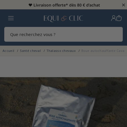
×
♥️
Livraison offerte* dès 80 € d’achat
Home
Rech
Accueil
Santé cheval
Thalasso chevaux
Boue autochauffante Cavas