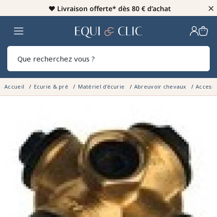
×
♥️
Livraison offerte* dès 80 € d’achat
Home
Rech
Accueil
Ecurie & pré
Matériel d'écurie
Abreuvoir chevaux
Access
RUPTURE DE STOCK