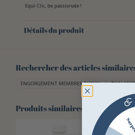
Equi-Clic, be passionate !
Détails du produit
Rechercher des articles similaire
ENGORGEMENT MEMBRES CHEVAL
THALASSO
Produits similaires