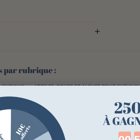
s par rubrique :
 CHEVAUX
ARGILES, BOUES ET ALGUES POUR CHEVAUX
25
À GAGN
Cou