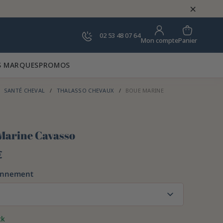
×
02 53 48 07 64
Panier
Mon compte
 MARQUES
PROMOS
SANTÉ CHEVAL
THALASSO CHEVAUX
BOUE MARINE
Marine Cavasso
€
onnement
ck