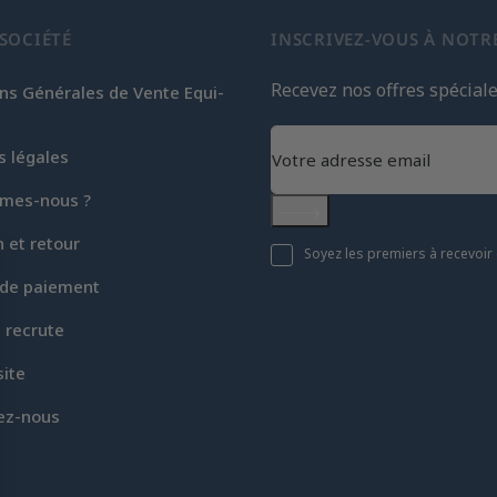
SOCIÉTÉ
INSCRIVEZ-VOUS À NOTR
Recevez nos offres spécial
ns Générales de Vente Equi-
s légales
mes-nous ?
S'abonner
n et retour
Soyez les premiers à recevoir 
de paiement
c recrute
site
ez-nous