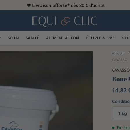
♥️
Livraison offerte* dès 80 € d’achat
er
Home
R 👕
SOIN 🪮
SANTÉ ✨
ALIMENTATION 🥕
ÉCURIE & PRÉ 🍃
NOS
ACCUEIL
CAVASSO
CAVASSO
Boue 
14,82 
Conditi
1 kg
En sto