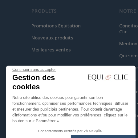
PRODUITS
NOTRE 
Promotions Equitation
Conditio
Clic
Nouveaux produits
Mention
Meilleures ventes
Qui som
Livraiso
Continuer sans accepter
Gestion des
Moyens 
cookies
Equi-Cli
Notre site utilise des cookies pour garantir son bon
Plan du 
fonctionnement, optimiser ses performances techniques, diffuser
et mesurer des publicités pertinentes. Pour obtenir davantage
Contact
d'informations et/ou pour modifier vos préférences, cliquez sur le
bouton sur « Paramétrer ».
Consentements certifiés par