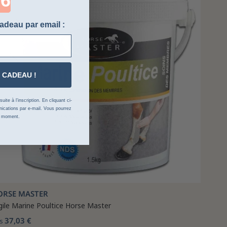
adeau par email :
 CADEAU !
ite à l’inscription. En cliquant ci-
cations par e-mail. Vous pourrez
t moment.
ORSE MASTER
gile Marine Poultice Horse Master
37,03 €
s