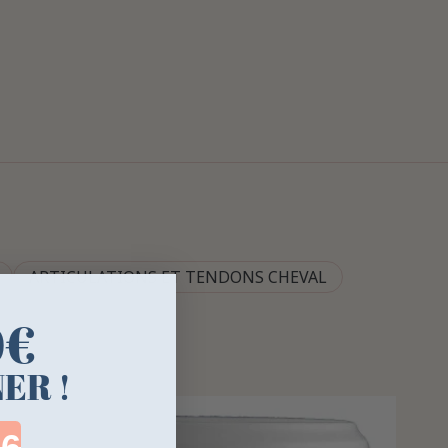
ARTICULATIONS ET TENDONS CHEVAL
0€
ER !
ntdown ends in: