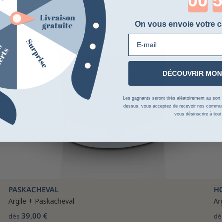
On vous envoie votre c
E-mail
DÉCOUVRIR MON
Les gagnants seront tirés aléatoirement au sort su
dessus, vous acceptez de recevoir nos communi
vous désinscrire à tou
PASKACHEVAL
H
Argile + Paskacheval
Ar
39,00 €
dès
dè