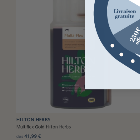
HILTON HERBS
Multiflex Gold Hilton Herbs
41,99 €
dès